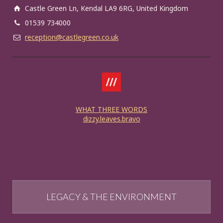
Castle Green Ln, Kendal LA9 6RG, United Kingdom
01539 734000
reception@castlegreen.co.uk
WHAT THREE WORDS
dizzy.leaves.bravo
LEGACY & THE ENVIRONMENT