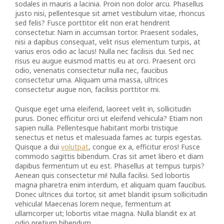
sodales in mauris a lacinia. Proin non dolor arcu. Phasellus
justo nisi, pellentesque sit amet vestibulum vitae, rhoncus
sed felis? Fusce porttitor elit non erat hendrerit
consectetur. Nam in accumsan tortor. Praesent sodales,
nisi a dapibus consequat, velit risus elementum turpis, at
varius eros odio ac lacus! Nulla nec facilisis dui. Sed nec
risus eu augue euismod mattis eu at orci. Praesent orci
odio, venenatis consectetur nulla nec, faucibus
consectetur urna. Aliquam urna massa, ultrices
consectetur augue non, facilisis porttitor mi.
Quisque eget urna eleifend, laoreet velit in, sollicitudin
purus. Donec efficitur orci ut eleifend vehicula? Etiam non
sapien nulla. Pellentesque habitant morbi tristique
senectus et netus et malesuada fames ac turpis egestas.
Quisque a dui
volutpat
, congue ex a, efficitur eros! Fusce
commodo sagittis bibendum. Cras sit amet libero et diam
dapibus fermentum ut eu est. Phasellus at tempus turpis?
Aenean quis consectetur mi! Nulla facilisi. Sed lobortis
magna pharetra enim interdum, et aliquam quam faucibus.
Donec ultrices dui tortor, sit amet blandit ipsum sollicitudin
vehicula! Maecenas lorem neque, fermentum at
ullamcorper ut; lobortis vitae magna. Nulla blandit ex at
odio pretium bibendum.